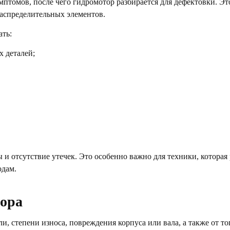
птомов, после чего гидромотор разбирается для дефектовки. Это
аспределительных элементов.
ать:
 деталей;
 и отсутствие утечек. Это особенно важно для техники, которая 
одам.
тора
и, степени износа, повреждения корпуса или вала, а также от то