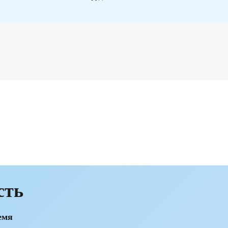
сть
емя