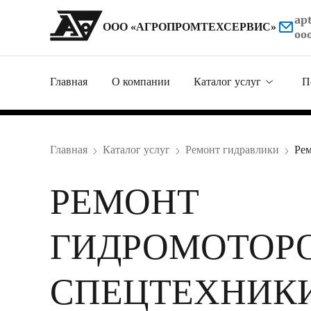
ap
ООО «АГРОПРОМТЕХСЕРВИС»
oo
Главная
О компании
Каталог услуг
П
Металлообработка
Главная
Каталог услуг
Ремонт гидравлики
Рем
Ремонт гидравлики
РЕМОНТ
Продажа комплект
Изготовление дета
ГИДРОМОТОР
Нестандартное обо
СПЕЦТЕХНИК
Ремонт техники