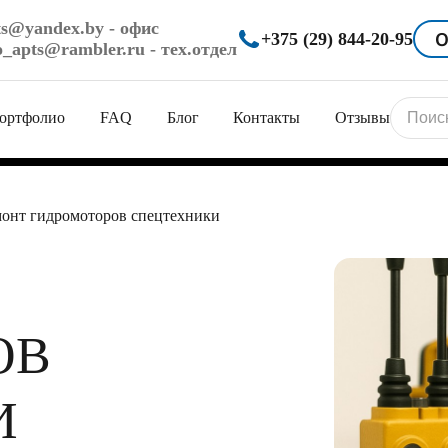
ts@yandex.by
- офис
О
+375 (29) 844-20-95
o_apts@rambler.ru
- тех.отдел
ортфолио
FAQ
Блог
Контакты
Отзывы
онт гидромоторов спецтехники
ующих
лей
ОВ
рудование
И